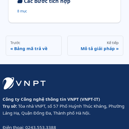
🗃️
Các bước tích hợp
8 mục
Trước
Kế tiếp
Bảng mã trả về
Mô tả giải pháp
Công ty Công nghệ thông tin VNPT (VNPT-IT)
Trụ sở:
Tòa nhà VNPT, số 57 Phố Huỳnh Thúc Kháng, Phường
Láng Hạ, Quận Đống Đa, Thành phố Hà Nội.
Điện thoại: 0243.553.3388